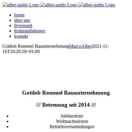
Zum
Inhalt
home
springen
über uns
livesound
festinstallationen
kontakt
Gottlob Rommel Bauunternehmung
MarcoAlber
2021-11-
16T16:20:18+01:00
Gottlob Rommel Bauunternehmung
/// Betreuung seit 2014 ///
Jubilarsfeier
Weihnachtsfeiern
Betriebsversammlungen